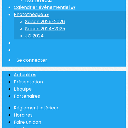
Nos réseaux
Calendrier événementiel
▴
▾
Photothèque
▴
▾
Saison 2025-2026
Saison 2024-2025
JO 2024
Se connecter
Actualités
Présentation
L'équipe
Partenaires
Règlement intérieur
Horaires
Faire un don