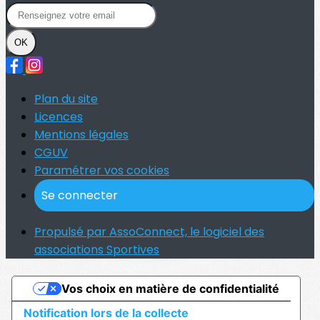
OK
Plan du site
Licences
Mentions légales
CGUV
Paramétrer vos cookies
Se connecter
Propulsé par AssoConnect, le logiciel des
associations Sportives
Vos choix en matière de confidentialité
Notification lors de la collecte