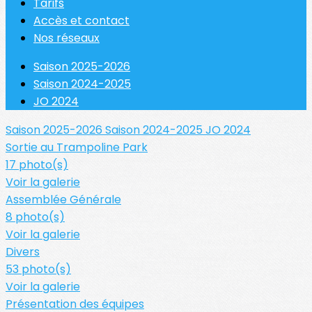
Tarifs
Accès et contact
Nos réseaux
Saison 2025-2026
Saison 2024-2025
JO 2024
Saison 2025-2026
Saison 2024-2025
JO 2024
Sortie au Trampoline Park
17 photo(s)
Voir la galerie
Assemblée Générale
8 photo(s)
Voir la galerie
Divers
53 photo(s)
Voir la galerie
Présentation des équipes