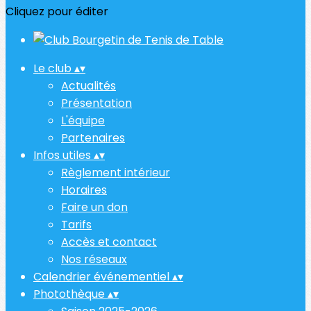
Cliquez pour éditer
Le club
▴
▾
Actualités
Présentation
L'équipe
Partenaires
Infos utiles
▴
▾
Règlement intérieur
Horaires
Faire un don
Tarifs
Accès et contact
Nos réseaux
Calendrier événementiel
▴
▾
Photothèque
▴
▾