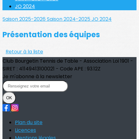
JO 2024
Saison 2025-2026
Saison 2024-2025
JO 2024
Présentation des équipes
Retour à la liste
Club Bourgetin Tennis de Table - Association Loi 1901 -
SIRET : 41149413100021 - Code APE : 93.12Z
Je m'abonne à la newsletter
OK
Plan du site
Licences
Mentions légales