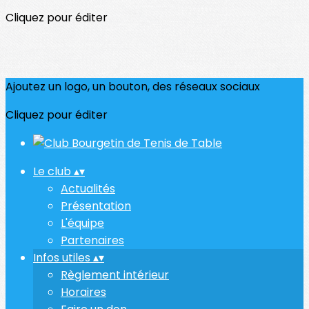
Cliquez pour éditer
Ajoutez un logo, un bouton, des réseaux sociaux
Cliquez pour éditer
Le club
▴
▾
Actualités
Présentation
L'équipe
Partenaires
Infos utiles
▴
▾
Règlement intérieur
Horaires