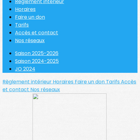
Règlement intérieur
Horaires
Faire un don
Tarifs
Accès et contact
Nos réseaux
Saison 2025-2026
Saison 2024-2025
JO 2024
Règlement intérieur
Horaires
Faire un don
Tarifs
Accès
et contact
Nos réseaux