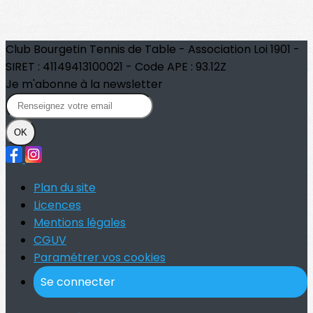
Club Bourgetin Tennis de Table - Association Loi 1901 -
SIRET : 41149413100021 - Code APE : 93.12Z
Je m'abonne à la newsletter
OK
Plan du site
Licences
Mentions légales
CGUV
Paramétrer vos cookies
Se connecter