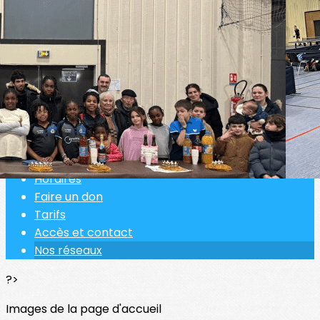
Exporter les lignes sélectionnées
Exporter toutes les colonnes
Exporter uniquement les colonnes affichées
Menu
<
>
Règlement intérieur
Horaires
Faire un don
Tarifs
Accès et contact
Nos réseaux
?>
Images de la page d'accueil