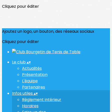
Cliquez pour éditer
Ajoutez un logo, un bouton, des réseaux sociaux
Cliquez pour éditer
Le club
▴
▾
Actualités
Présentation
L'équipe
Partenaires
Infos utiles
▴
▾
Règlement intérieur
Horaires