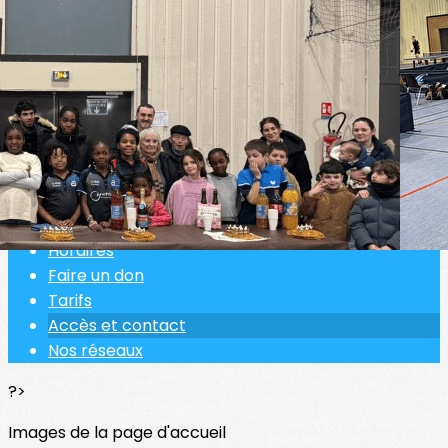
Exporter les lignes sélectionnées
Exporter toutes les colonnes
Exporter uniquement les colonnes affichées
Menu
<
>
Règlement intérieur
Horaires
Faire un don
Tarifs
Accès et contact
Nos réseaux
?>
Images de la page d'accueil