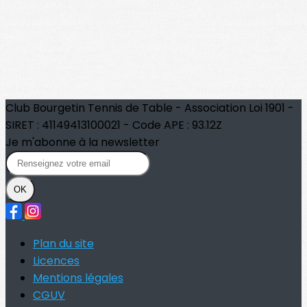
Club Bourgetin Tennis de Table - Association Loi 1901 -
SIRET : 41149413100021 - Code APE : 93.12Z
Je m'abonne à la newsletter
OK
Plan du site
Licences
Mentions légales
CGUV