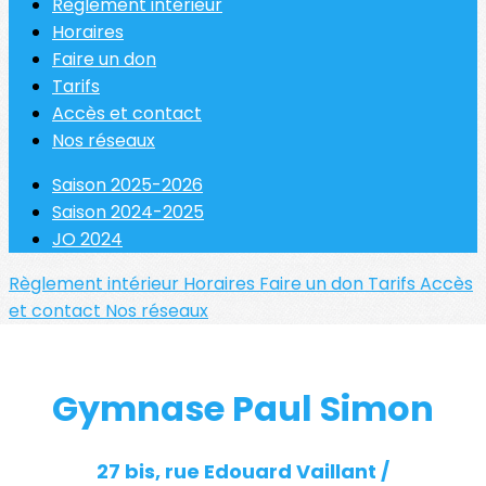
Règlement intérieur
Horaires
Faire un don
Tarifs
Accès et contact
Nos réseaux
Saison 2025-2026
Saison 2024-2025
JO 2024
Règlement intérieur
Horaires
Faire un don
Tarifs
Accès
et contact
Nos réseaux
Gymnase Paul Simon
27 bis, rue Edouard Vaillant /