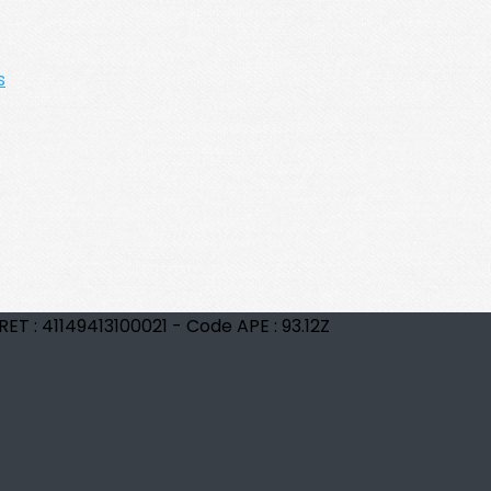
s
RET : 41149413100021 - Code APE : 93.12Z