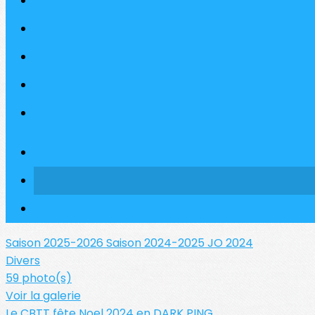
Saison 2025-2026
Saison 2024-2025
JO 2024
Divers
59 photo(s)
Voir la galerie
Le CBTT fête Noel 2024 en DARK PING