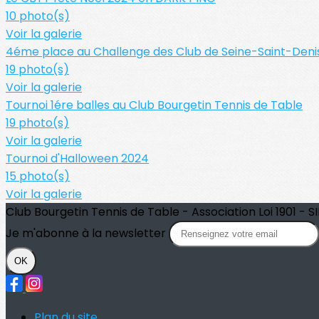
10 photo(s)
Voir la galerie
4éme place au Challenge des Club de Seine-Saint-Deni
19 photo(s)
Voir la galerie
Tournoi 1ére balles au Club Bourgetin Tennis de Table
19 photo(s)
Voir la galerie
Tournoi d'Halloween 2024
15 photo(s)
Voir la galerie
Club Bourgetin Tennis de Table - Association Loi 1901 - SI
Je m'abonne à la newsletter
OK
Plan du site