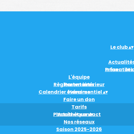
Le club
▴
▾
Actualité
Infos utiles
Présentati
L'équipe
Règlement intérieur
Partenaires
Calendrier événementiel
Horaires
▴
▾
Faire un don
Tarifs
Photothèque
Accès et contact
▴
▾
Nos réseaux
Saison 2025-2026