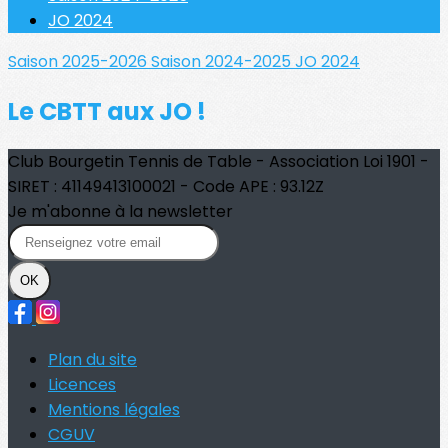
JO 2024
Saison 2025-2026
Saison 2024-2025
JO 2024
Le CBTT aux JO !
Club Bourgetin Tennis de Table - Association Loi 1901 -
SIRET : 41149413100021 - Code APE : 93.12Z
Je m'abonne à la newsletter
OK
Plan du site
Licences
Mentions légales
CGUV