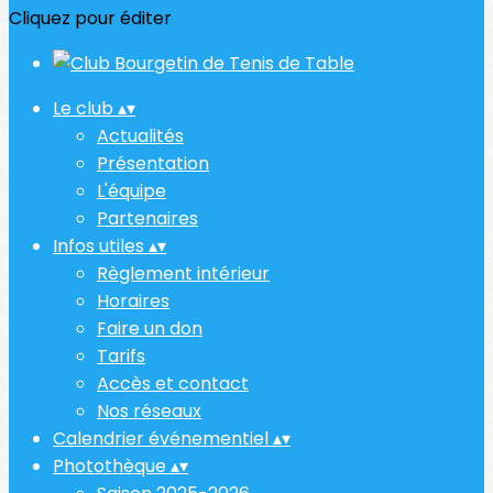
Cliquez pour éditer
Le club
▴
▾
Actualités
Présentation
L'équipe
Partenaires
Infos utiles
▴
▾
Règlement intérieur
Horaires
Faire un don
Tarifs
Accès et contact
Nos réseaux
Calendrier événementiel
▴
▾
Photothèque
▴
▾