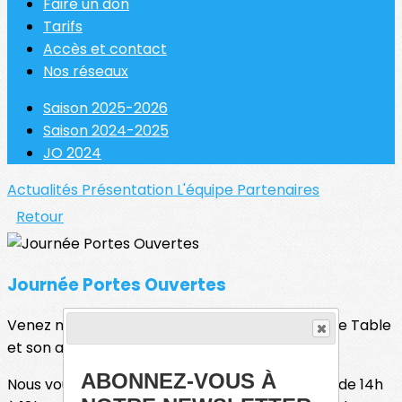
Faire un don
Tarifs
Accès et contact
Nos réseaux
Saison 2025-2026
Saison 2024-2025
JO 2024
Actualités
Présentation
L'équipe
Partenaires
Retour
Journée Portes Ouvertes
Venez nous rencontrer et découvrir le Tennis de Table
et son ambiance joyeuse et conviviale
ABONNEZ-VOUS À
Nous vous attendons ce samedi 12 septembre de 14h