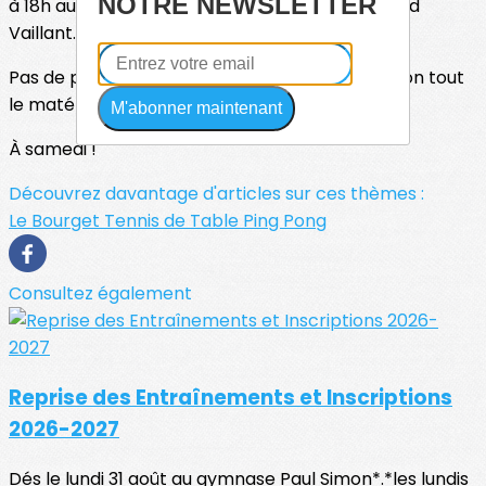
NOTRE NEWSLETTER
à 18h au gymnase Paul Simon, 27 bis rue Édouard
Vaillant.
Pas de panique, nous mettons à votre disposition tout
le matériel nécessaire 😉
M'abonner maintenant
À samedi !
Découvrez davantage d'articles sur ces thèmes :
Le Bourget Tennis de Table Ping Pong
Consultez également
Reprise des Entraînements et Inscriptions
2026-2027
Dés le lundi 31 août au gymnase Paul Simon*.*les lundis