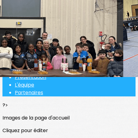
Exporter les lignes sélectionnées
Exporter toutes les colonnes
Exporter uniquement les colonnes affichées
Menu
<
>
Actualités
Présentation
L'équipe
Partenaires
?>
Images de la page d'accueil
Cliquez pour éditer